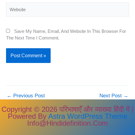
Website
Save My Name, Email, And Website In This Browser For
The Next Time I Comment.
←
Previous Post
Next Post
→
Copyright © 2026 परिभाषाएँ और व्याख्या हिंदी में |
Powered By
Astra WordPress Theme
Info@hindidefinition.com