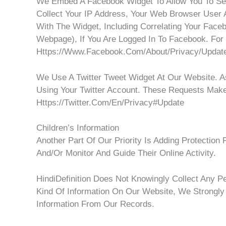
We Embed A Facebook Widget To Allow You To S
Collect Your IP Address, Your Web Browser User A
With The Widget, Including Correlating Your Fac
Webpage), If You Are Logged In To Facebook. For
Https://www.facebook.com/about/privacy/updat
We Use A Twitter Tweet Widget At Our Website. A
Using Your Twitter Account. These Requests Make 
Https://twitter.com/en/privacy#update
Children’s Information
Another Part Of Our Priority Is Adding Protection
And/or Monitor And Guide Their Online Activity.
HindiDefinition Does Not Knowingly Collect Any Pe
Kind Of Information On Our Website, We Strongl
Information From Our Records.