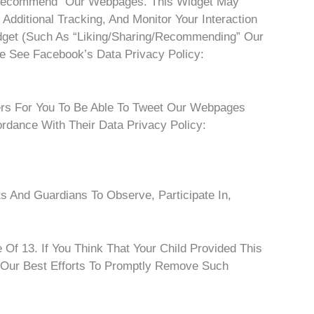
/recommend” Our Webpages. This Widget May
dditional Tracking, And Monitor Your Interaction
idget (such As “liking/sharing/recommending” Our
e See Facebook’s Data Privacy Policy:
ers For You To Be Able To Tweet Our Webpages
rdance With Their Data Privacy Policy:
ts And Guardians To Observe, Participate In,
 Of 13. If You Think That Your Child Provided This
 Our Best Efforts To Promptly Remove Such