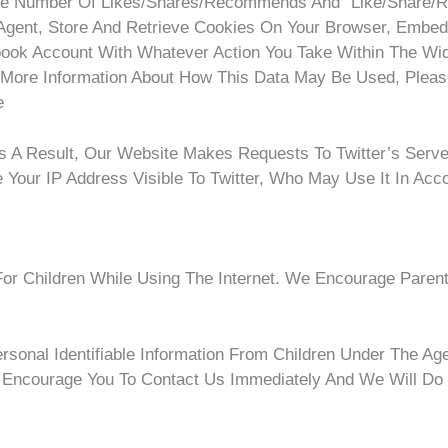
ee Number Of Likes/shares/recommends And “like/share
gent, Store And Retrieve Cookies On Your Browser, Embed A
ebook Account With Whatever Action You Take Within The W
 More Information About How This Data May Be Used, Pleas
e
s A Result, Our Website Makes Requests To Twitter’s Serv
Your IP Address Visible To Twitter, Who May Use It In Acco
 For Children While Using The Internet. We Encourage Paren
rsonal Identifiable Information From Children Under The Age
y Encourage You To Contact Us Immediately And We Will Do