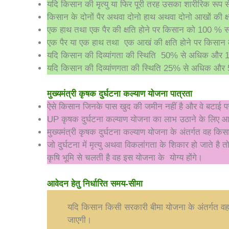
यदि किसान की मृत्‍यु या फिर पूरी तरह उसका शारीरिक रूप 
किसान के दोनों पैर अथवा दोनो हाथ अथवा दोनो आखों की क्षत
एक हाथ तथा एक पैर की क्षति होने पर किसान को 100 % सह
एक पैर या एक हाथ तथा एक आखं की क्षति होने पर किसान 
यदि किसान की दिव्‍यांगता की स्थिति 50% से अधिक और 100
यदि किसान की दिव्यांणगता की स्थिति 25% से अधिक और
मुख्यमंत्री कृषक दुर्घटना कल्याण योजना पात्रता
ऐसे किसान जिनके पास खुद की जमीन नहीं है और वे बटाई पर ख
UP कृषक दुर्घटना कल्याण योजना का लाभ उठाने के लिए 
मुख्यमंत्री कृषक दुर्घटना कल्याण योजना के अंतर्गत वह किसान
जो दुर्घटना में मृत्यु अथवा विकलांगता के शिकार हो जाते है
कृषि भूमि से चलती है वह इस योजना के योग्य होंगे।
आवेदन हेतु निर्धारित समय-सीमा
यदि किसान किसी सरकारी बीमा योजना के अंतर्गत वह ला
जाएगी।