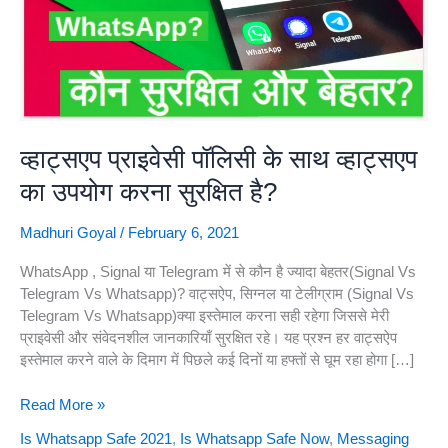
व्हाट्सएप प्राइवेसी पॉलिसी के साथ व्हाट्सएप
का उपयोग करना सुरक्षित है?
Madhuri Goyal
/
February 6, 2021
WhatsApp , Signal या Telegram में से कौन है ज्यादा बेहतर(signal Vs
Telegram Vs Whatsapp)? वाट्सऐप, सिग्नल या टेलीग्राम (signal Vs
Telegram Vs Whatsapp)क्या इस्तेमाल करना सही रहेगा जिससे मेरी
प्राइवेसी और संवेदनशील जानकारियाँ सुरक्षित रहे। यह प्रश्न हर वाट्सऐप
इस्तेमाल करने वाले के दिमाग में पिछले कई दिनों या हफ्तों से घूम रहा होगा […]
व्हाट्सएप
Read More »
प्राइवेसी
Is Whatsapp Safe 2021
,
Is Whatsapp Safe Now
,
Messaging
पॉलिसी