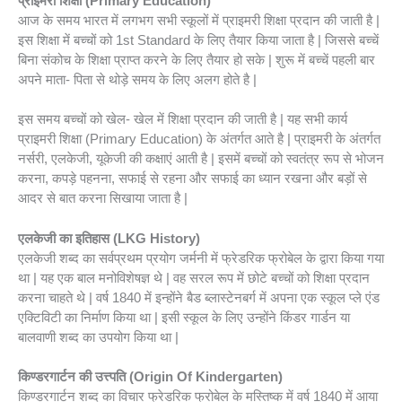
प्राइमरी शिक्षा
(
Primary Education)
आज के समय भारत में लगभग सभी स्कूलों में प्राइमरी शिक्षा प्रदान की जाती है |
इस शिक्षा में बच्चों को 1st Standard के लिए तैयार किया जाता है | जिससे बच्चें
बिना संकोच के शिक्षा प्राप्त करने के लिए तैयार हो सके | शुरू में बच्चें पहली बार
अपने माता- पिता से थोड़े समय के लिए अलग होते है |
इस समय बच्चों को खेल- खेल में शिक्षा प्रदान की जाती है | यह सभी कार्य
प्राइमरी शिक्षा (Primary Education) के अंतर्गत आते है | प्राइमरी के अंतर्गत
नर्सरी, एलकेजी, यूकेजी की कक्षाएं आती है | इसमें बच्चों को स्वतंत्र रूप से भोजन
करना, कपड़े पहनना, सफाई से रहना और सफाई का ध्यान रखना और बड़ों से
आदर से बात करना सिखाया जाता है |
एलकेजी का इतिहास
(
LKG History)
एलकेजी शब्द का सर्वप्रथम प्रयोग जर्मनी में फ्रेडरिक फ्रोबेल के द्वारा किया गया
था | यह एक बाल मनोविशेषज्ञ थे | वह सरल रूप में छोटे बच्चों को शिक्षा प्रदान
करना चाहते थे | वर्ष 1840 में इन्होंने बैड ब्लास्टेनबर्ग में अपना एक स्कूल प्ले एंड
एक्टिविटी का निर्माण किया था | इसी स्कूल के लिए उन्होंने किंडर गार्डन या
बालवाणी शब्द का उपयोग किया था |
किण्डरगार्टन की उत्त्पति
(Origin Of Kindergarten)
किण्डरगार्टन शब्द का विचार फ्रेडरिक फ्रोबेल के मस्तिष्क में वर्ष 1840 में आया