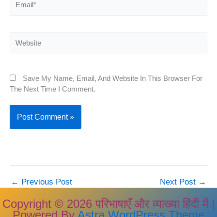
Website
Save My Name, Email, And Website In This Browser For
The Next Time I Comment.
←
Previous Post
Next Post
→
Copyright © 2026 परिभाषाएँ और व्याख्या हिंदी में |
Powered By
Astra WordPress Theme