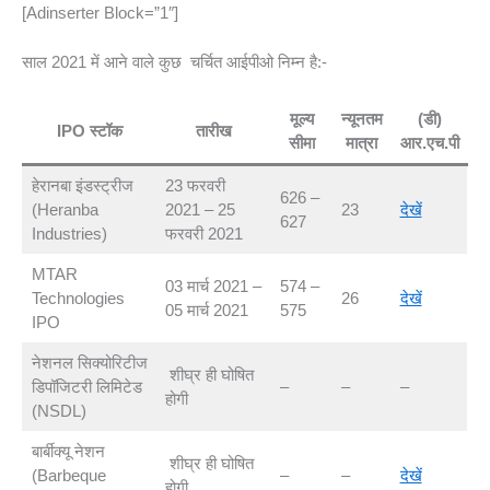
[adinserter Block=”1″]
साल 2021 में आने वाले कुछ चर्चित आईपीओ निम्न है:-
मूल्य
न्यूनतम
(डी)
IPO स्टॉक
तारीख
सीमा
मात्रा
आर.एच.पी
हेरानबा इंडस्ट्रीज
23 फरवरी
626 –
(Heranba
2021 – 25
23
देखें
627
Industries)
फरवरी 2021
MTAR
03 मार्च 2021 –
574 –
Technologies
26
देखें
05 मार्च 2021
575
IPO
नेशनल सिक्योरिटीज
शीघ्र ही घोषित
डिपॉजिटरी लिमिटेड
–
–
–
होगी
(NSDL)
बार्बीक्यू नेशन
शीघ्र ही घोषित
(Barbeque
–
–
देखें
होगी