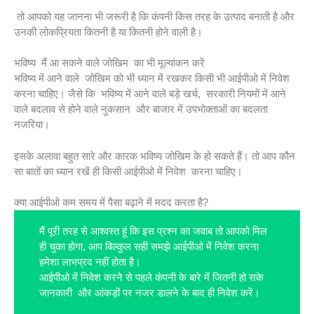
तो आपको यह जानना भी जरूरी है कि कंपनी किस तरह के उत्पाद बनाती है और
उनकी लोकप्रियता कितनी है या कितनी होने वाली है।
भविष्य मैं आ सकने वाले जोखिम का भी मूल्यांकन करें
भविष्य में आने वाले जोखिम को भी ध्यान में रखकर किसी भी आईपीओ में निवेश
करना चाहिए। जैसे कि भविष्य में आने वाले बड़े खर्च, सरकारी नियमों में आने
वाले बदलाव से होने वाले नुकसान और बाजार में उपभोक्ताओं का बदलता
नजरिया।
इसके अलावा बहुत सारे और कारक भविष्य जोखिम के हो सकते हैं। तो आप कौन
सा बातों का ध्यान रखें ही किसी आईपीओ में निवेश करना चाहिए।
क्या आईपीओ कम समय में पैसा बढ़ाने में मदद करता है?
मैं पूरी तरह से आश्वस्त हूं कि इस प्रश्न का जवाब तो आपको मिल
ही चुका होगा, आप बिल्कुल सही समझे आईपीओ में निवेश करना
हमेशा लाभप्रद नहीं होता है।
आईपीओ में निवेश करने से पहले कंपनी के बारे में जितनी हो सके
जानकारी और आंकड़ों पर नजर डालने के बाद ही निवेश करें।