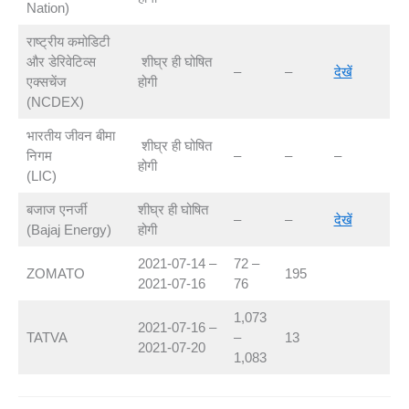
Nation)
राष्ट्रीय कमोडिटी
और डेरिवेटिव्स
शीघ्र ही घोषित
–
–
देखें
एक्सचेंज
होगी
(NCDEX)
भारतीय जीवन बीमा
शीघ्र ही घोषित
निगम
–
–
–
होगी
(LIC)
बजाज एनर्जी
शीघ्र ही घोषित
–
–
देखें
(Bajaj Energy)
होगी
2021-07-14 –
72 –
ZOMATO
195
2021-07-16
76
1,073
2021-07-16 –
TATVA
–
13
2021-07-20
1,083