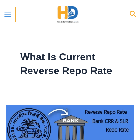
Skip
To
Se
Content
Main
Menu
What Is Current
Reverse Repo Rate