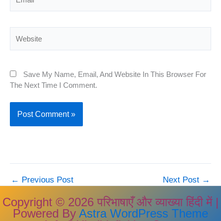
Website
Save My Name, Email, And Website In This Browser For
The Next Time I Comment.
←
Previous Post
Next Post
→
Copyright © 2026 परिभाषाएँ और व्याख्या हिंदी में |
Powered By
Astra WordPress Theme